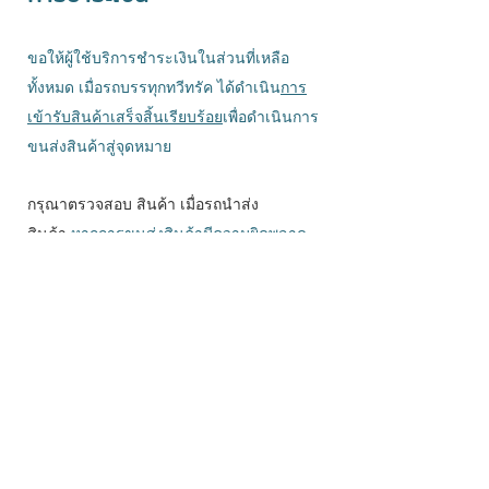
ขอให้ผู้ใช้บริการชำระเงินในส่วนที่เหลือ
ทั้งหมด เมื่อรถบรรทุกทวีทรัค ได้ดำเนิน
การ
เข้ารับสินค้าเสร็จสิ้นเรียบร้อย
เพื่อดำเนินการ
ขนส่งสินค้าสู่จุดหมาย
กรุณาตรวจสอบ สินค้า เมื่อรถนำส่ง
สินค้า
หากการขนส่งสินค้ามีความผิดพลาด
เสียหาย ขอให้ท่านแจ้งแก่ทางบริษัททราบ
ทันทีเพื่อทำการตรวจสอบ เพื่อตรวจสอบ และ
ดำเนินการติดต่อบริษัทประกันภัยหรือ ชำระ
เงินคืนต่อไป หากเกิน 48 ชั่วโมงไปแล้ว
บริษัทขอสงวนสิทธิ์ไม่เคลมความเสียหาย